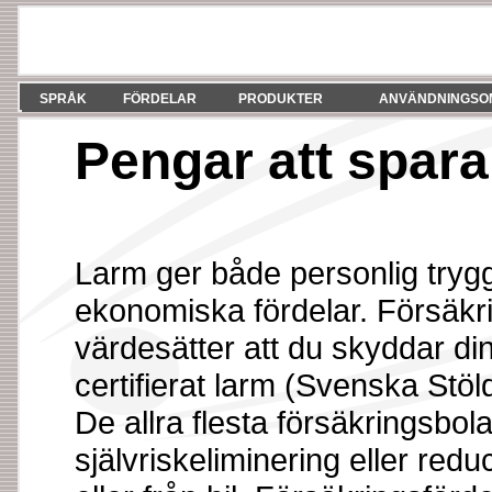
SPRÅK
FÖRDELAR
PRODUKTER
ANVÄNDNINGSO
Pengar att spara
Larm ger både personlig tryg
ekonomiska fördelar. Försäk
värdesätter att du skyddar di
certifierat larm (Svenska Stö
De allra flesta försäkringsbol
självriskeliminering eller redu