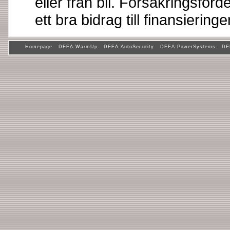
eller från bil. Försäkringsför
ett bra bidrag till finansiering
Homepage
DEFA WarmUp
DEFA AutoSecurity
DEFA PowerSystems
DE