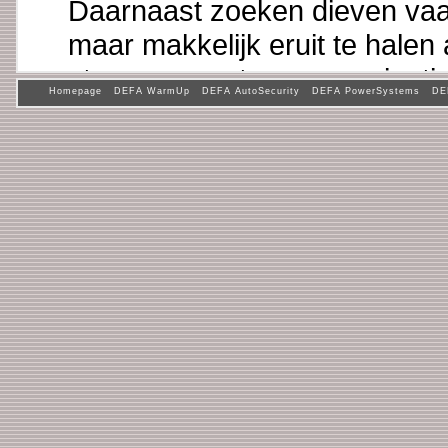
Daarnaast zoeken dieven vaa
maar makkelijk eruit te halen
stereoapparatuur en navigat
Homepage
DEFA WarmUp
DEFA AutoSecurity
DEFA PowerSystems
DE
Na de inbraak zijn er altijd v
bezittingen vergoed door de v
betaald moet worden? Hoe zi
foto's in uw camera of de adre
meeste gevallen zijn deze on